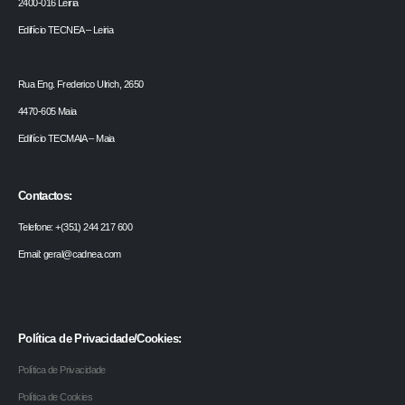
2400-016 Leiria
Edifício TECNEA – Leiria
Rua Eng. Frederico Ulrich, 2650
4470-605 Maia
Edifício TECMAIA – Maia
Contactos:
Telefone: +(351) 244 217 600
Email: geral@cadnea.com
Política de Privacidade/Cookies:
Política de Privacidade
Política de Cookies