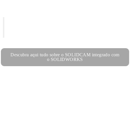
Programe as suas CNC diretamente no
SOLIDWORKS
Descubra aqui tudo sobre o SOLIDCAM integrado com
o SOLIDWORKS
Funciona diretamente no SOLIDWORKS, através de separador
integrado;
Atualização automática de trajetórias, em resposta a alterações ao
modelo no SOLIDWORKS ;
Certified gold product SOLIDWORKS.