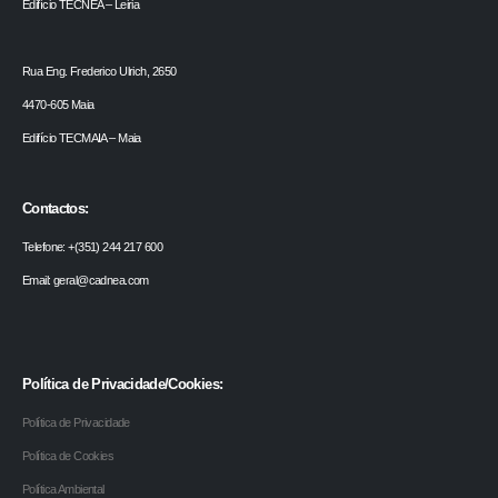
Edifício TECNEA – Leiria
Rua Eng. Frederico Ulrich, 2650
4470-605 Maia
Edifício TECMAIA – Maia
Contactos:
Telefone: +(351) 244 217 600
Email: geral@cadnea.com
Política de Privacidade/Cookies:
Política de Privacidade
Política de Cookies
Política Ambiental