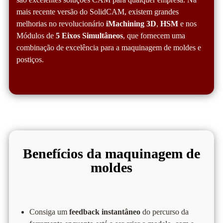
mais recente versão do SolidCAM, existem grandes
melhorias no revolucionário
iMachining 3D
,
HSM
e nos
Módulos de
5 Eixos Simultâneos
, que fornecem uma
combinação de excelência para a maquinagem de moldes e
postiços.
Benefícios da maquinagem de
moldes​
Consiga um
feedback instantâneo
do percurso da