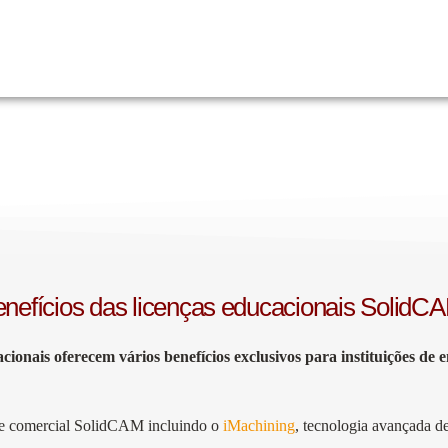
itivos e, com elas, os alunos podem aprender a usar a melhor e mais co
nefícios das licenças educacionais SolidC
onais oferecem vários benefícios exclusivos para instituições de en
are comercial SolidCAM incluindo o
iMachining
, tecnologia avançada d