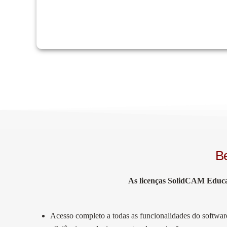
Estas licenças são fornecidas a preços altamente compet
Be
As licenças SolidCAM Educaci
Acesso completo a todas as funcionalidades do softw