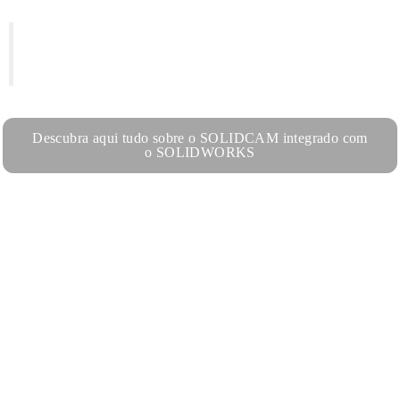
Programe as suas CNC diretamente no
SOLIDWORKS
Descubra aqui tudo sobre o SOLIDCAM integrado com
o SOLIDWORKS
Funciona diretamente no SOLIDWORKS, através de separador
integrado;
Atualização automática de trajetórias, em resposta a alterações ao
modelo no SOLIDWORKS ;
Certified gold product SOLIDWORKS.