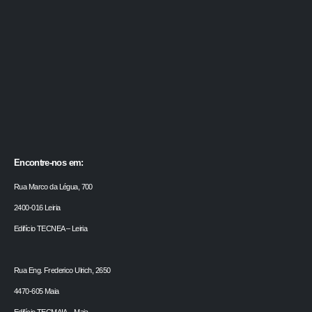
Encontre-nos em:
Rua Marco da Légua, 700
2400-016 Leiria
Edifício TECNEA – Leiria
Rua Eng. Frederico Ulrich, 2650
4470-605 Maia
Edifício TECMAIA – Maia