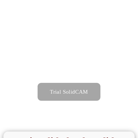
Trial / Demo SolidCAM
Experimente o SolidCAM por 60 dias
Trial SolidCAM