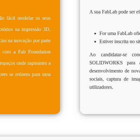
A sua FabLab pode ser ele
tão fácil modelar os seus
notórios na impressão 3D,
For uma FabLab ofici
ias na inovação por parte
Estiver inscrita no 
S com a Fab Foundation
Ao candidatar-se co
SOLIDWORKS para as
espaços onde aspirantes a
desenvolvimento de novas
edores se reúnem para uma
sociais, captura de im
utilizadores.