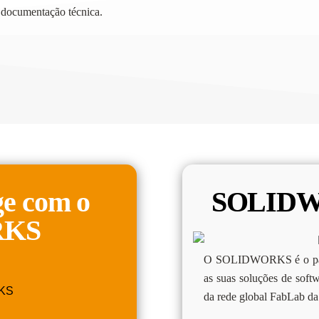
 e documentação técnica.
ge com o
SOLIDWO
RKS
O SOLIDWORKS é o parc
as suas soluções de sof
da rede global FabLab d