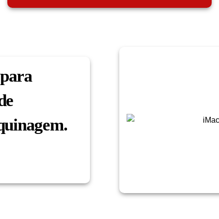
 para
de
aquinagem.