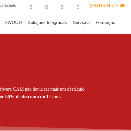
(+351) 244 217 600
de Estudo
SWOOD
Soluções Integradas
Serviços
Formação
oftware CAM não devia ser mais um obstáculo.
té
80% de desconto no 1.º ano.