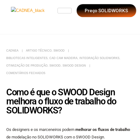
Preço SOLIDWORKS
CADNEA
ARTIGO TÉCNICO
,
SWOOD
BIBLIOTECAS INTELIGENTES
,
CAD CAM MADEIRA
,
INTEGRAÇÃO SOLIDWORKS
,
OTIMIZAÇÃO DE PRODUÇÃO
,
SWOOD
,
SWOOD DESIGN
COMENTÁRIOS FECHADOS
Como é que o SWOOD Design
melhora o fluxo de trabalho do
SOLIDWORKS?
Os designers e os marceneiros podem
melhorar os fluxos de trabalho
de modelação no SOLIDWORKS com o SWOOD Design.