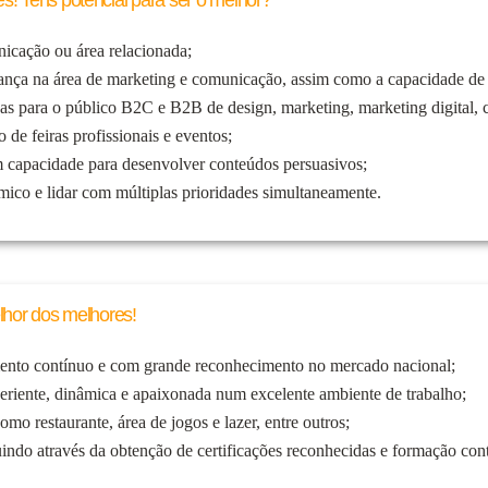
! Tens potencial para ser o melhor?
icação ou área relacionada;
nça na área de marketing e comunicação, assim como a capacidade de 
s para o público B2C e B2B de design, marketing, marketing digital, 
de feiras profissionais e eventos;
m capacidade para desenvolver conteúdos persuasivos;
ico e lidar com múltiplas prioridades simultaneamente.
lhor dos melhores!
ento contínuo e com grande reconhecimento no mercado nacional;
eriente, dinâmica e apaixonada num excelente ambiente de trabalho;
omo restaurante, área de jogos e lazer, entre outros;
ndo através da obtenção de certificações reconhecidas e formação cont