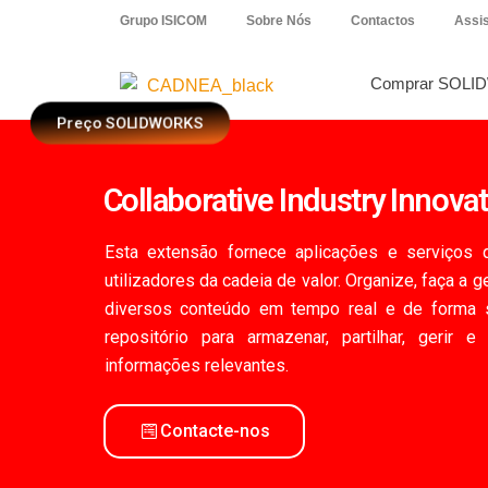
Grupo ISICOM
Sobre Nós
Contactos
Assis
Comprar SOLI
3DEXPERIENCE
Preço SOLIDWORKS
Collaborative Industry Innova
Esta extensão fornece aplicações e serviços 
utilizadores da cadeia de valor. Organize, faça a 
diversos conteúdo em tempo real e de forma 
repositório para armazenar, partilhar, gerir 
informações relevantes.
Contacte-nos