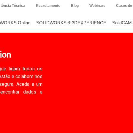
tência Técnica
Recrutamento
Blog
Webinars
Casos de
DWORKS Online
SOLIDWORKS & 3DEXPERIENCE
SolidCAM
tion
que ligam todos os
gestão e colabore nos
segura. Aceda a um
e encontrar dados e