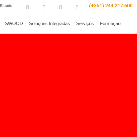
(+351) 244 217 600
 Estudo
SWOOD
Soluções Integradas
Serviços
Formação