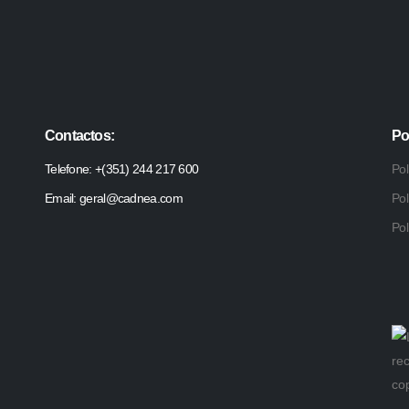
Contactos:
Po
Telefone: +(351) 244 217 600
Pol
Email: geral@cadnea.com
Pol
Pol